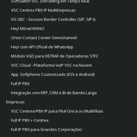
SoftSwitch VSC com Billing em Tempo Real
VSC Centrex PBX IP MultiEmpresas
VG SBC - Session Border Controller (SIP, SIP-I)
Hey! Móvel MVNO
Orion Contact Center Omnichannel
Hey! com API Oficial de WhatsApp
Módulo VGD para DETRAF de Operadoras STFC
VSC Cloud - Plataforma VoIP VSC na Nuvem
App. Softphone Customizado (IOS e Android)
Full IP PBX
Integração com ERP, CRM e BI de Banda Larga
Empresas
VSC Centrex/PBX IP para Filial Única ou MultiFiliais
Full IP PBX + Centrex
Full IP PBX para Grandes Corporações