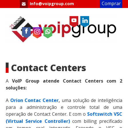
Comprar
Info@voipgroup.com
agora
+ 55 11 3020 4125 (suporte)
+ 55 11 5506 2318
Contact Centers
A
VoIP Group atende Contact Centers com 2
soluções:
A
Orion Contac Center
,
uma solução de inteligência
para a administração e controle total de uma
operação de Contact Center. E com o
Softswitch VSC
(Virtual Service Controller)
com billing precificado
em tempo real integrado. Fazendo o VSC o